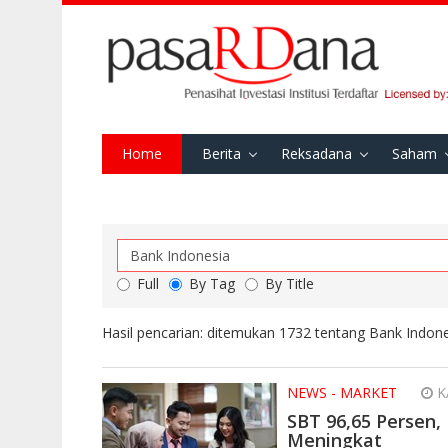
Home
Berita
Reksadana
Saham
Full
By Tag
By Title
Hasil pencarian: ditemukan 1732 tentang Bank Indon
NEWS - MARKET
KA
SBT 96,65 Persen, 
Meningkat