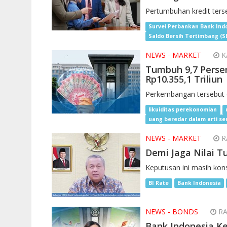
Pertumbuhan kredit ters
Survei Perbankan Bank Ind
Saldo Bersih Tertimbang (
NEWS - MARKET
KA
Tumbuh 9,7 Persen
Rp10.355,1 Triliun
Perkembangan tersebut 
likuiditas perekonomian
uang beredar dalam arti se
NEWS - MARKET
RA
Demi Jaga Nilai T
Keputusan ini masih kon
BI Rate
Bank Indonesia
NEWS - BONDS
RA
Bank Indonesia Ke