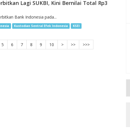
bitkan Lagi SUKBI, Kini Bernilai Total Rp3
erbitkan Bank Indonesia pada...
onesia
Kustodian Sentral Efek Indonesia
KSEI
5
6
7
8
9
10
>
>>
>>>