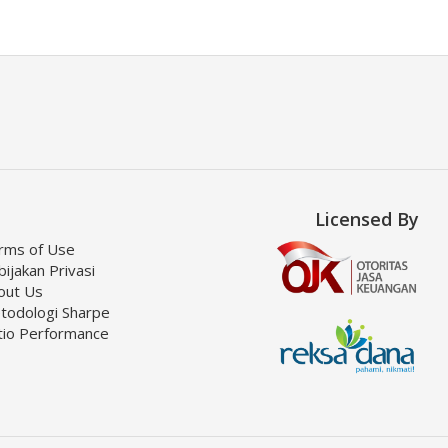
Licensed By
rms of Use
ijakan Privasi
out Us
todologi Sharpe
tio Performance