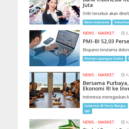
Juta
SVBI tersebut akan diterb
Bank Indonesia
Sekurita
NEWS - MARKET
JU
PMI-BI 52,03 Pers
Ekspansi terutama didor
Kinerja Lapangan Usaha
NEWS - MARKET
KA
Bersama Purbaya,
Ekonomi RI ke Inv
Indonesia menegaskan ki
Gubernur BI Perry Warjiyo
IMF
NEWS - MARKET
KA