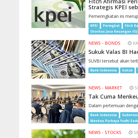
Fitch Afirmasi Pe
Strategis KPEI se
Pemeringkatan ini merup
KPEI
Peringkat
Fitch R
Otoritas Jasa Keuangan (OJ
NEWS - BONDS
KA
Sukuk Valas BI Had
SUVBI tersebut akan terb
Bank Indonesia
Sukuk
NEWS - MARKET
SE
Tak Cuma Menkeu 
Dalam pertemuan dengan 
Bank Indonesia
Gubernur
Menkeu Purbaya Yudhi Sad
NEWS - STOCKS
SE