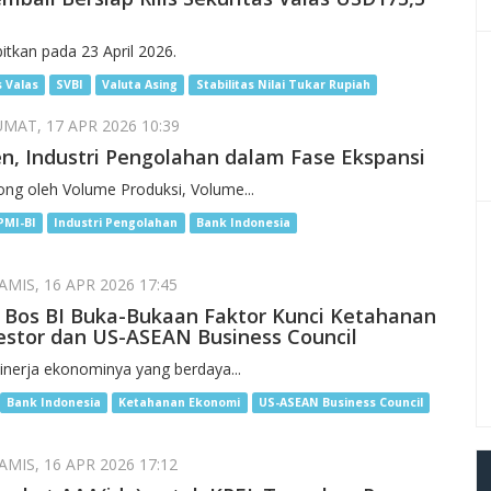
itkan pada 23 April 2026.
s Valas
SVBI
Valuta Asing
Stabilitas Nilai Tukar Rupiah
MAT, 17 APR 2026 10:39
en, Industri Pengolahan dalam Fase Ekspansi
ong oleh Volume Produksi, Volume...
PMI-BI
Industri Pengolahan
Bank Indonesia
MIS, 16 APR 2026 17:45
 Bos BI Buka-Bukaan Faktor Kunci Ketahanan
estor dan US-ASEAN Business Council
nerja ekonominya yang berdaya...
Bank Indonesia
Ketahanan Ekonomi
US-ASEAN Business Council
MIS, 16 APR 2026 17:12