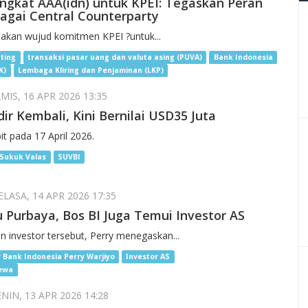
ringkat AAA(idn) untuk KPEI: Tegaskan Peran
bagai Central Counterparty
akan wujud komitmen KPEI ?untuk...
ating
transaksi pasar uang dan valuta asing (PUVA)
Bank Indonesia
K)
Lembaga Kliring dan Penjaminan (LKP)
MIS, 16 APR 2026 13:35
ir Kembali, Kini Bernilai USD35 Juta
it pada 17 April 2026.
Sukuk Valas
SUVBI
LASA, 14 APR 2026 17:35
Purbaya, Bos BI Juga Temui Investor AS
investor tersebut, Perry menegaskan...
 Bank Indonesia Perry Warjiyo
Investor AS
ewa
NIN, 13 APR 2026 14:28