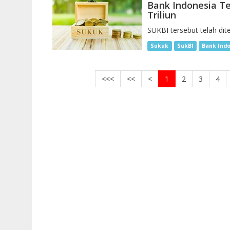
Bank Indonesia Ter
Triliun
SUKBI tersebut telah dit
Sukuk
SukBI
Bank Ind
<<<
<<
<
1
2
3
4