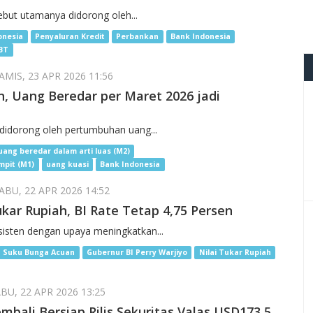
ebut utamanya didorong oleh...
onesia
Penyaluran Kredit
Perbankan
Bank Indonesia
SBT
MIS, 23 APR 2026 11:56
, Uang Beredar per Maret 2026 jadi
didorong oleh pertumbuhan uang...
uang beredar dalam arti luas (M2)
mpit (M1)
uang kuasi
Bank Indonesia
BU, 22 APR 2026 14:52
ukar Rupiah, BI Rate Tetap 4,75 Persen
sisten dengan upaya meningkatkan...
Suku Bunga Acuan
Gubernur BI Perry Warjiyo
Nilai Tukar Rupiah
BU, 22 APR 2026 13:25
mbali Bersiap Rilis Sekuritas Valas USD173,5