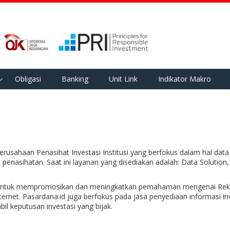
Obligasi
Banking
Unit Link
Indikator Makro
perusahaan Penasihat Investasi Institusi yang berfokus dalam hal d
n penasihatan. Saat ini layanan yang disediakan adalah: Data Soluti
I untuk mempromosikan dan meningkatkan pemahaman mengenai Reksa 
nternet. Pasardana.id juga berfokus pada jasa penyediaan informasi inv
 keputusan investasi yang bijak.