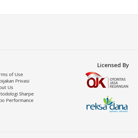
Licensed By
rms of Use
ijakan Privasi
out Us
todologi Sharpe
tio Performance