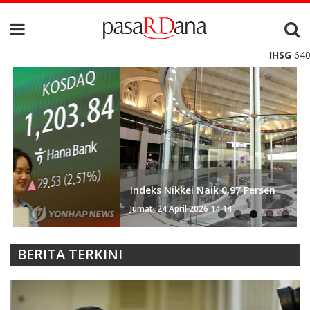
IHSG
6409.654
+65.943 +1.04%
IDXBASI
Indeks Nikkei Naik 0,97 Persen
Jumat, 24 April 2026 14:14
BERITA TERKINI