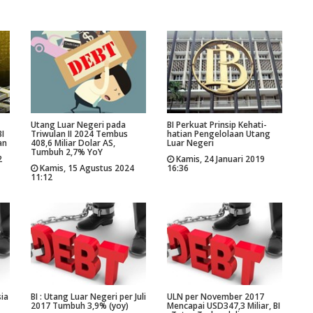
Utang Luar Negeri pada
BI Perkuat Prinsip Kehati-
BI
Triwulan II 2024 Tembus
hatian Pengelolaan Utang
an
408,6 Miliar Dolar AS,
Luar Negeri
Tumbuh 2,7% YoY
2
Kamis, 24 Januari 2019
Kamis, 15 Agustus 2024
16:36
11:12
ia
BI : Utang Luar Negeri per Juli
ULN per November 2017
2017 Tumbuh 3,9% (yoy)
Mencapai USD347,3 Miliar, BI